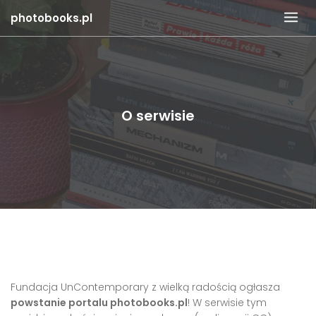
Skip
photobooks.pl
to
content
O serwisie
Fundacja UnContemporary z wielką radością ogłasza
powstanie portalu photobooks.pl
! W serwisie tym