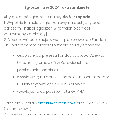
Zgłoszenia w 2024 roku zamknięte!
Aby dokonać zgłoszenia należy
do 8 listopada:
1. Wypełnić formularz zgłoszeniowy na dostępny pod
adresem: [nabór zgłoszeń w ramach open call
wstrzymany zamknięty]
2. Dostarczyć publikację w wersji papierowej do Fundacji
unContemporary. Możesz to zrobić na trzy sposoby:
osobiście do prezesa Fundacji, Jakuba Dziewita
(można się umawiać w Katowicach na
przekazanie osobiste),
wysyłając ją na adres: Fundacja unContemporary,
ul. Plebiscytowa 4/7, 40-035 Katowice
wysyłając ją do paczkomatu KAT47M
Dane dla kuriera:
kontakt@photobooks.pl
, tel. 669324597
(Jakub Dziewit)
Z powyższych opcji najlepsza dla nas to paczkomat!