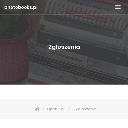
Skip
photobooks.pl
to
content
Zgłoszenia
Open Call
Zgłoszenia